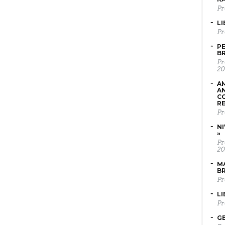
Pr
LI
Pr
PE
B
Pr
20
AM
AN
C
RE
Pr
NI
»
Pr
20
MA
B
Pr
LI
Pr
GE