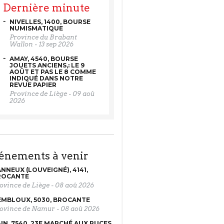
Dernière minute
NIVELLES, 1400, BOURSE
NUMISMATIQUE
Province du Brabant
Wallon
-
13 sep 2026
AMAY, 4540, BOURSE
JOUETS ANCIENS,: LE 9
AOÛT ET PAS LE 8 COMME
INDIQUÉ DANS NOTRE
REVUE PAPIER
Province de Liège
-
09 aoû
2026
vénements à venir
NNEUX (LOUVEIGNÉ), 4141,
ROCANTE
ovince de Liège
-
08 aoû 2026
MBLOUX, 5030, BROCANTE
ovince de Namur
-
08 aoû 2026
IN, 7540, 23E MARCHÉ AUX PUCES