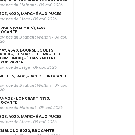
ovince du Hainaut
-
08 aoû 2026
EGE, 4020, MARCHÉ AUX PUCES
ovince de Liège
-
08 aoû 2026
RBAIS (WALHAIN), 1457,
ROCANTE
ovince du Brabant Wallon
-
08 aoû
26
AY, 4540, BOURSE JOUETS
CIENS,: LE 9 AOÛT ET PAS LE 8
OMME INDIQUÉ DANS NOTRE
VUE PAPIER
ovince de Liège
-
09 aoû 2026
VELLES, 1400, « ACLOT BROCANTE
ovince du Brabant Wallon
-
09 aoû
26
NAGE - LONGSART, 7170,
ROCANTE
ovince du Hainaut
-
09 aoû 2026
EGE, 4020, MARCHÉ AUX PUCES
ovince de Liège
-
09 aoû 2026
MBLOUX, 5030, BROCANTE