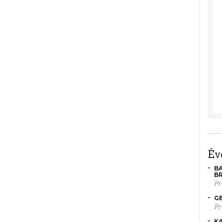
é
BA
B
Pr
GE
Pr
KA