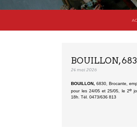
AC
BOUILLON, 6830
24 mai 2026
BOUILLON,
6830, Brocante, empl
e
pour les 24/05 et 25/05, le 2
j
18h. Tél. 0473/636 813