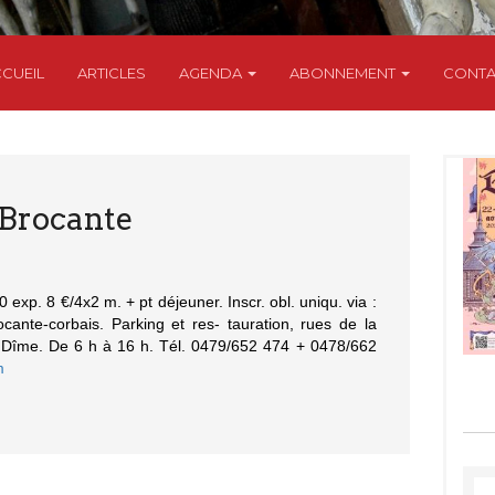
CUEIL
ARTICLES
AGENDA
ABONNEMENT
CONTA
 Brocante
 exp. 8 €/4x2 m. + pt déjeuner. Inscr. obl. uniqu. via :
ocante-corbais. Parking et res- tauration, rues de la
a Dîme. De 6 h à 16 h. Tél. 0479/652 474 + 0478/662
m