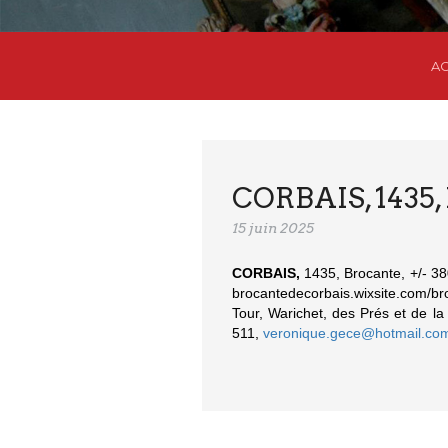
AC
CORBAIS, 1435,
15 juin 2025
CORBAIS,
1435, Brocante, +/- 380
brocantedecorbais.wixsite.com/br
Tour, Warichet, des Prés et de l
511,
veronique.gece@hotmail.co