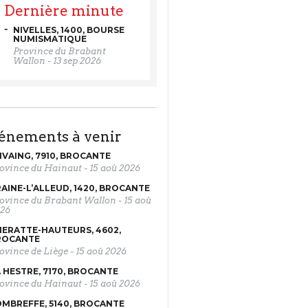
Dernière minute
NIVELLES, 1400, BOURSE
NUMISMATIQUE
Province du Brabant
Wallon
-
13 sep 2026
vénements à venir
VAING, 7910, BROCANTE
ovince du Hainaut
-
15 aoû 2026
AINE-L’ALLEUD, 1420, BROCANTE
ovince du Brabant Wallon
-
15 aoû
26
ERATTE-HAUTEURS, 4602,
ROCANTE
ovince de Liège
-
15 aoû 2026
 HESTRE, 7170, BROCANTE
ovince du Hainaut
-
15 aoû 2026
MBREFFE, 5140, BROCANTE