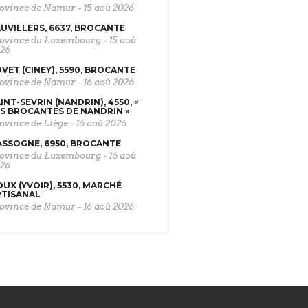
ovince de Namur
-
15 aoû 2026
UVILLERS, 6637, BROCANTE
ovince du Luxembourg
-
15 aoû
26
VET (CINEY), 5590, BROCANTE
ovince de Namur
-
16 aoû 2026
INT-SEVRIN (NANDRIN), 4550, «
S BROCANTES DE NANDRIN »
ovince de Liège
-
16 aoû 2026
SSOGNE, 6950, BROCANTE
ovince du Luxembourg
-
16 aoû
26
UX (YVOIR), 5530, MARCHÉ
RTISANAL
ovince de Namur
-
16 aoû 2026