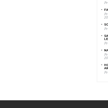
Pr
FA
Pr
20
SO
Pr
SA
LE
Pr
NA
Pr
20
HO
A
Pr