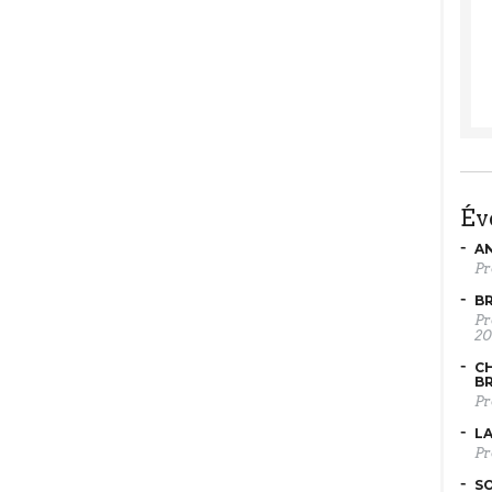
é
AN
Pr
BR
Pr
20
CH
B
Pr
LA
Pr
SO