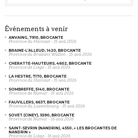
événements à venir
ANVAING, 7910, BROCANTE
Province du Hainaut
-
15 aoû 2026
BRAINE-L’ALLEUD, 1420, BROCANTE
Province du Brabant Wallon
-
15 aoû 2026
CHERATTE-HAUTEURS, 4602, BROCANTE
Province de Liège
-
15 aoû 2026
LA HESTRE, 7170, BROCANTE
Province du Hainaut
-
15 aoû 2026
SOMBREFFE, 5140, BROCANTE
Province de Namur
-
15 aoû 2026
FAUVILLERS, 6637, BROCANTE
Province du Luxembourg
-
15 aoû 2026
SOVET (CINEY), 5590, BROCANTE
Province de Namur
-
16 aoû 2026
SAINT-SEVRIN (NANDRIN), 4550, « LES BROCANTES DE
NANDRIN »
Province de Liège
-
16 aoû 2026