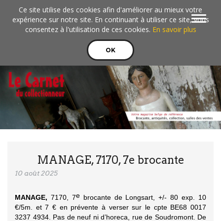
Aller au contenu principal
Ce site utilise des cookies afin d'améliorer au mieux votre
Toggle
expérience sur notre site. En continuant à utiliser ce site, vous
navigat
consentez à l'utilisation de ces cookies.
En savoir plus
OK
MANAGE, 7170, 7e brocante
10 août 2025
e
M
ANAGE,
7170, 7
brocante de Longsart, +/- 80 exp. 10
€/5m. et 7 € en prévente à verser sur le cpte BE68 0017
3237 4934. Pas de neuf ni d’horeca, rue de Soudromont. De