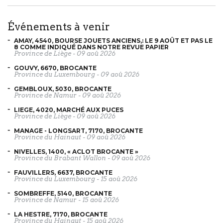
événements à venir
AMAY, 4540, BOURSE JOUETS ANCIENS,: LE 9 AOÛT ET PAS LE
8 COMME INDIQUÉ DANS NOTRE REVUE PAPIER
Province de Liège
-
09 aoû 2026
GOUVY, 6670, BROCANTE
Province du Luxembourg
-
09 aoû 2026
GEMBLOUX, 5030, BROCANTE
Province de Namur
-
09 aoû 2026
LIEGE, 4020, MARCHÉ AUX PUCES
Province de Liège
-
09 aoû 2026
MANAGE - LONGSART, 7170, BROCANTE
Province du Hainaut
-
09 aoû 2026
NIVELLES, 1400, « ACLOT BROCANTE »
Province du Brabant Wallon
-
09 aoû 2026
FAUVILLERS, 6637, BROCANTE
Province du Luxembourg
-
15 aoû 2026
SOMBREFFE, 5140, BROCANTE
Province de Namur
-
15 aoû 2026
LA HESTRE, 7170, BROCANTE
Province du Hainaut
-
15 aoû 2026